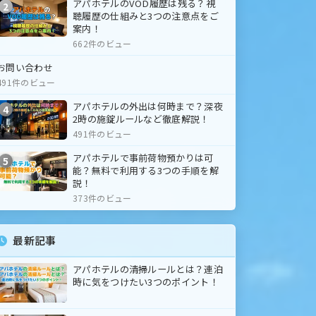
アパホテルのVOD履歴は残る？視
2
聴履歴の仕組みと3つの注意点をご
案内！
662件のビュー
お問い合わせ
491件のビュー
アパホテルの外出は何時まで？深夜
4
2時の施錠ルールなど徹底解説！
491件のビュー
アパホテルで事前荷物預かりは可
5
能？無料で利用する3つの手順を解
説！
373件のビュー
最新記事
アパホテルの清掃ルールとは？連泊
時に気をつけたい3つのポイント！