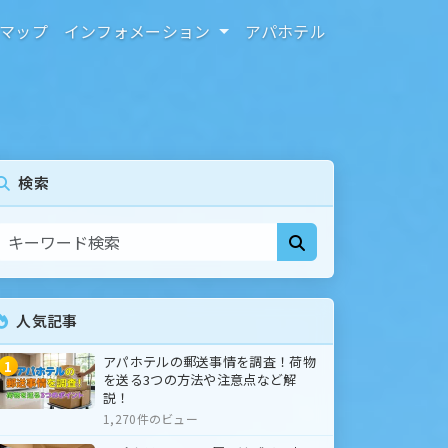
マップ
インフォメーション
アパホテル
検索
人気記事
アパホテルの郵送事情を調査！荷物
1
を送る3つの方法や注意点など解
説！
1,270件のビュー