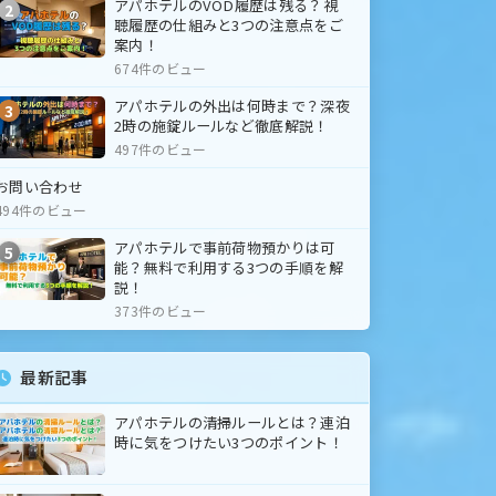
アパホテルのVOD履歴は残る？視
2
聴履歴の仕組みと3つの注意点をご
案内！
674件のビュー
アパホテルの外出は何時まで？深夜
3
2時の施錠ルールなど徹底解説！
497件のビュー
お問い合わせ
494件のビュー
アパホテルで事前荷物預かりは可
5
能？無料で利用する3つの手順を解
説！
373件のビュー
最新記事
アパホテルの清掃ルールとは？連泊
時に気をつけたい3つのポイント！