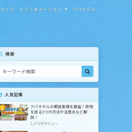
マップ
インフォメーション
アパホテル
検索
人気記事
アパホテルの郵送事情を調査！荷物
1
を送る3つの方法や注意点など解
説！
1,273件のビュー