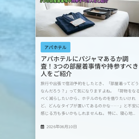
アパホテル
アパホテルにパジャマあるか調
査！3つの部屋着事情や持参すべき
人をご紹介
旅行や出張で宿泊予約をしたとき、「部屋着ってど
なんだろう？」って気になりますよね。 「荷物をな
べく減らしたいから、ホテルのものを借りたいけれ
ど、どんなタイプが置いてあるのかな……」と不安
感じる方も多いかもしれませんね。 特に、寝心地...
2026年06月10日