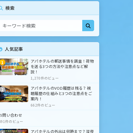
検索
人気記事
アパホテルの郵送事情を調査！荷物
1
を送る3つの方法や注意点など解
説！
1,270件のビュー
アパホテルのVOD履歴は残る？視
2
聴履歴の仕組みと3つの注意点をご
案内！
662件のビュー
お問い合わせ
491件のビュー
アパホテルの外出は何時まで？深夜
4