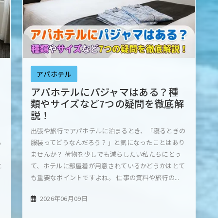
アパホテル
アパホテルにパジャマはある？種
類やサイズなど7つの疑問を徹底解
説！
う
出張や旅行でアパホテルに泊まるとき、「寝るときの
る
服装ってどうなんだろう？」と気になったことはあり
ませんか？ 荷物を少しでも減らしたい私たちにとっ
に
て、ホテルに部屋着が用意されているかどうかはとて
も重要なポイントですよね。 仕事の資料や旅行の...
2026年06月09日