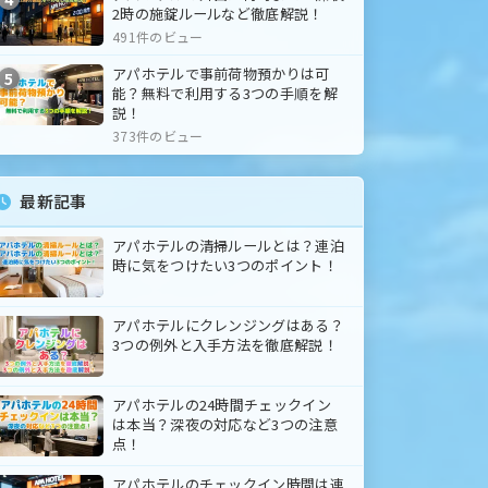
2時の施錠ルールなど徹底解説！
491件のビュー
アパホテルで事前荷物預かりは可
5
能？無料で利用する3つの手順を解
説！
373件のビュー
最新記事
アパホテルの清掃ルールとは？連泊
時に気をつけたい3つのポイント！
アパホテルにクレンジングはある？
3つの例外と入手方法を徹底解説！
アパホテルの24時間チェックイン
は本当？深夜の対応など3つの注意
点！
アパホテルのチェックイン時間は連