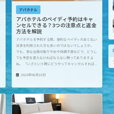
アパホテル
アパホテルのペイディ予約はキャ
ンセルできる？3つの注意点と返金
方法を解説
早
アパホテルを予約する際、便利なペイディのあと払い
れ
決済を利用された方も多いのではないでしょうか。
こ
でも、急な出張の取りやめや体調不良などで、どうし
テ
ても予定を変えなければならない時ってありますよ
ね。 「いざという時にどうやってキャンセルすれば...
2026年06月10日