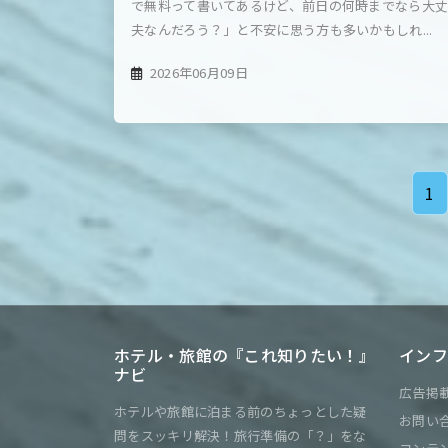
で無料って書いてあるけど、前日の何時までなら大
夫なんだろう？」と不安に思う方も多いかもしれ...
2026年06月09日
1
ホテル・旅館の『これ知りたい！』
インフ
ナビ
広告掲
ホテルや旅館に泊まる前のちょっとした疑
お問い
問をスッキリ解決！旅行準備の「？」をな