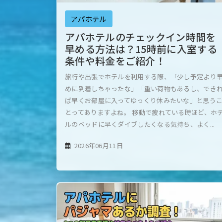
アパホテル
アパホテルのチェックイン時間を
早める方法は？15時前に入室する
条件や料金をご紹介！
旅行や出張でホテルを利用する際、「少し予定より
めに到着しちゃったな」「重い荷物もあるし、でき
ば早くお部屋に入ってゆっくり休みたいな」と思う
とってありますよね。 移動で疲れている時ほど、ホ
ルのベッドに早くダイブしたくなる気持ち、よく...
2026年06月11日