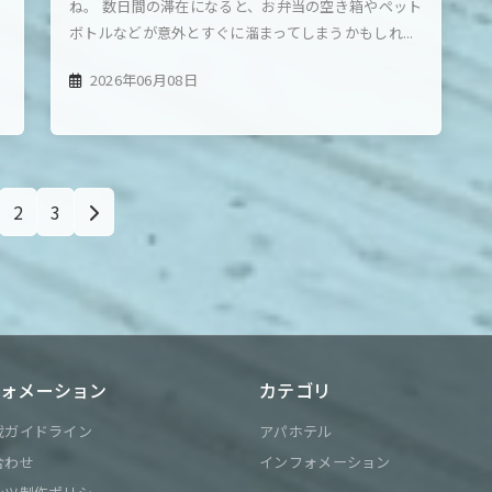
丈
ね。 数日間の滞在になると、お弁当の空き箱やペット
ボトルなどが意外とすぐに溜まってしまうかもしれ...
2026年06月08日
2
3
ォメーション
カテゴリ
載ガイドライン
アパホテル
合わせ
インフォメーション